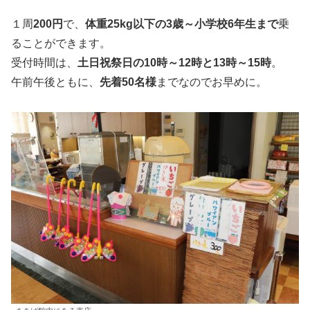
１周
200円
で、
体重25kg以下の3歳～小学校6年生まで
乗
ることができます。
受付時間は、
土日祝祭日の10時～12時と13時～15時
。
午前午後ともに、
先着50名様
までなのでお早めに。