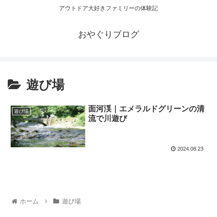
アウトドア大好きファミリーの体験記
おやぐりブログ
遊び場
面河渓｜エメラルドグリーンの清
遊び場
流で川遊び
2024.08.23
ホーム
遊び場